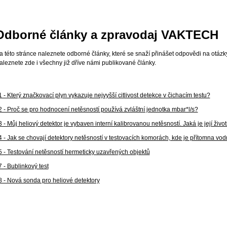
Odborné články a zpravodaj VAKTECH
a této stránce naleznete odborné články, které se snaží přinášet odpovědi na otázk
aleznete zde i všechny již dříve námi publikované články.
1 - Který značkovací plyn vykazuje nejvyšší citlivost detekce v čichacím testu?
2 - Proč se pro hodnocení netěsností používá zvláštní jednotka mbar*l/s?
 - Můj heliový detektor je vybaven interní kalibrovanou netěsností. Jaká je její živo
4 - Jak se chovají detektory netěsností v testovacích komorách, kde je přítomna vod
5 - Testování netěsností hermeticky uzavřených objektů
7 - Bublinkový test
8 - Nová sonda pro heliové detektory