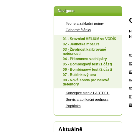
Navigace
Teorie a základní pojmy
Odborné články
N
N
01 - Srovnání HELIUM vs VODÍK
02 - Jednotka mbar.l/s
03 - Životnost kalibrované
netěsnosti
0
04 - Přítomnost vodní páry
0
05 - Bombingový test (1.část)
06 - Bombingový test (2.část)
03
07 - Bublinkový test
08 - Nová sonda pro heliové
0
detektory
0
Koncepce stanic LABTECH
0
Servis a aplikační podpora
0
Poptávka
Aktuálně