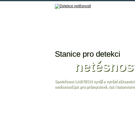
Stanice pro detekci
netěsnos
Společnost LABTECH vyvíjí a vyrábí zákaznické
netěsností jak pro průmyslové, tak i laboratorní
více informací o stanicích pro měření netěsnos