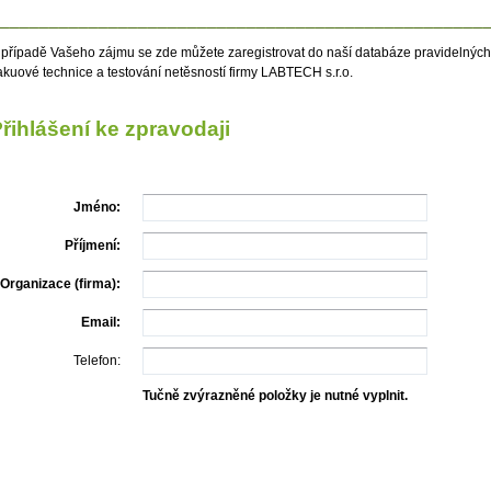
_________________________________________________
 případě Vašeho zájmu se zde můžete zaregistrovat do naší databáze pravidelných
akuové technice a testování netěsností firmy LABTECH s.r.o.
řihlášení ke zpravodaji
Jméno:
Příjmení:
Organizace (firma):
Email:
Telefon:
Tučně zvýrazněné položky je nutné vyplnit.
Odeslat formulář