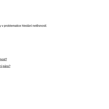
y v problematice hledání netěsností.
tnost?
ní pára?