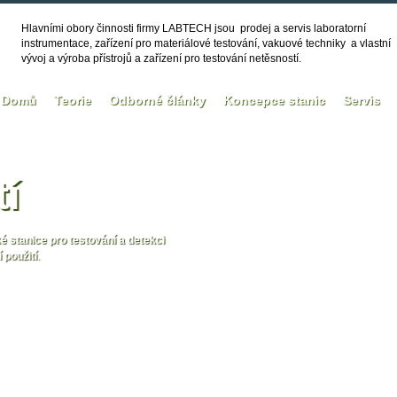
Hlavními obory činnosti firmy LABTECH jsou prodej a servis laboratorní
instrumentace, zařízení pro materiálové testování, vakuové techniky a vlastní
vývoj a výroba přístrojů a zařízení pro testování netěsností.
Domů
Teorie
Odborné články
Koncepce stanic
Servis
tí
 stanice pro testování a detekci
 použití
.
tí