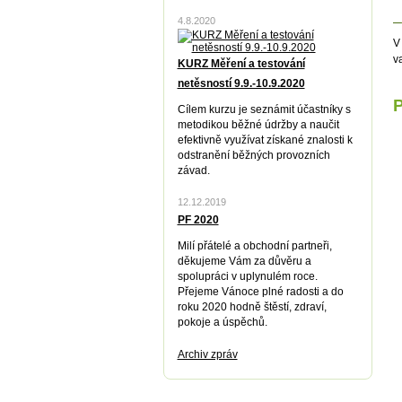
_
4.8.2020
V
v
KURZ Měření a testování
netěsností 9.9.-10.9.2020
P
Cílem kurzu je seznámit účastníky s
metodikou běžné údržby a naučit
efektivně využívat získané znalosti k
odstranění běžných provozních
závad.
12.12.2019
PF 2020
Milí přátelé a obchodní partneři,
děkujeme Vám za důvěru a
spolupráci v uplynulém roce.
Přejeme Vánoce plné radosti a do
roku 2020 hodně štěstí, zdraví,
pokoje a úspěchů.
Archiv zpráv